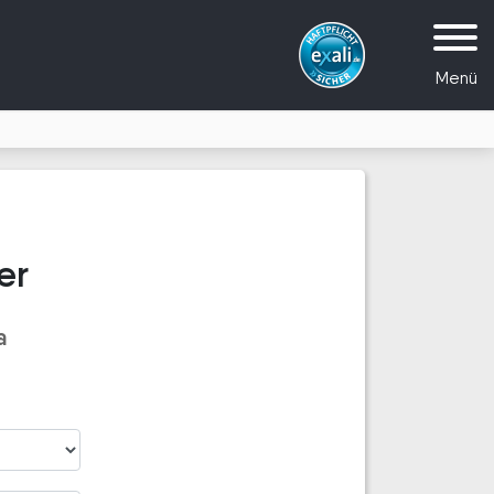
Menü
er
a