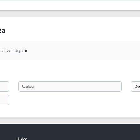
za
tadt verfügbar
Calau
Be
Links
Links