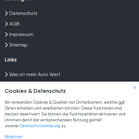
Datenschutz
AGB
Impressum
Sitemap
Links
Was ist mein Auto Wert
Auto mit Motorschaden verkaufen
X
Cookies & Datenschutz
Auto privat verkaufen
Wir verwenden Cookies & Quellen von Drittanbietern, welche ggf.
Wir kaufen dein Auto
Daten erheben und verarbeiten könnten. Diese Funktionen sind
derzeit deaktiviert. Sie können die Funktionalitäten aktivieren und
stimmen damit der entsprechenden Nutzung gemäß
Marken
unserer
Datenschutzerklärung
zu.
Auto Ankauf
Ablehnen