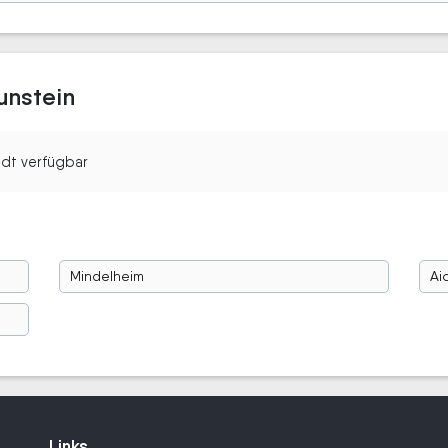
unstein
tadt verfügbar
Mindelheim
Ai
Links
Links