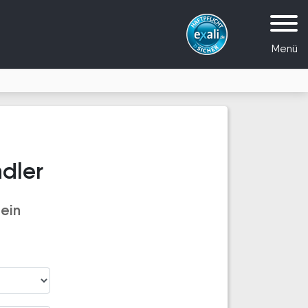
Menü
ndler
ein