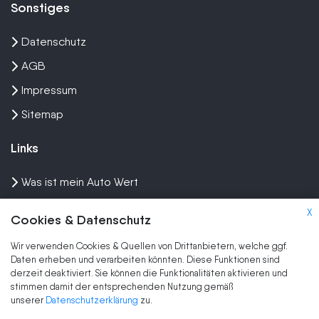
Sonstiges
Datenschutz
AGB
Impressum
Sitemap
Links
Was ist mein Auto Wert
Auto mit Motorschaden verkaufen
X
Cookies & Datenschutz
Auto privat verkaufen
Wir verwenden Cookies & Quellen von Drittanbietern, welche ggf.
Wir kaufen dein Auto
Daten erheben und verarbeiten könnten. Diese Funktionen sind
derzeit deaktiviert. Sie können die Funktionalitäten aktivieren und
stimmen damit der entsprechenden Nutzung gemäß
Marken
unserer
Datenschutzerklärung
zu.
Auto Ankauf