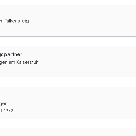
h-Falkensteig
spartner
ngen am Kaiserstuhl
ngen
 1972...