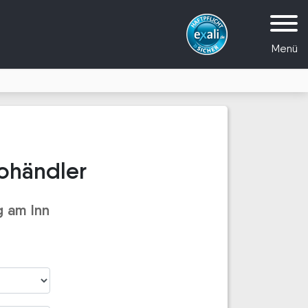
Menü
ohändler
 am Inn