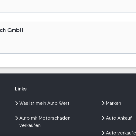
esch GmbH
Links
Links
Was ist mein Auto Wert
Marken
Auto mit Motorschaden
Auto Ankauf
verkaufen
Auto verkauf