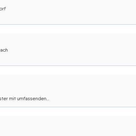
orf
bach
ter mit umfassenden...