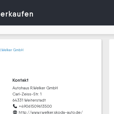
verkaufen
R.Welker GmbH
Kontakt
Autohaus R.Welker GmbH
Carl-Zeiss-Str. 1
64331 Weiterstadt
+49061509613500
http://www.r.welker.skoda-auto.de/