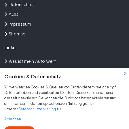
Datenschutz
AGB
Impressum
Sitemap
Links
Was ist mein Auto Wert
Auto mit Motorschaden verkaufen
X
Cookies & Datenschutz
Auto privat verkaufen
Wir verwenden Cookies & Quellen von Drittanbietern, welche ggf.
Wir kaufen dein Auto
Daten erheben und verarbeiten könnten. Diese Funktionen sind
derzeit deaktiviert. Sie können die Funktionalitäten aktivieren und
stimmen damit der entsprechenden Nutzung gemäß
Marken
unserer
Datenschutzerklärung
zu.
Auto Ankauf
Ablehnen
Auto verkaufen