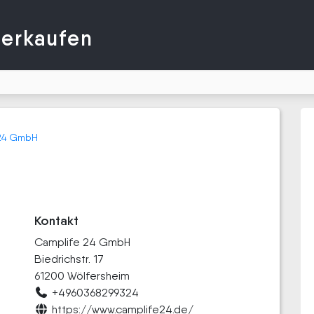
verkaufen
 24 GmbH
Kontakt
Camplife 24 GmbH
Biedrichstr. 17
61200 Wölfersheim
+4960368299324
https://www.camplife24.de/