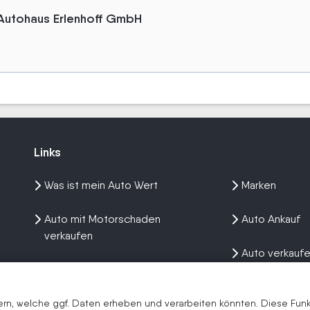
 Autohaus Erlenhoff GmbH
Links
Links
Was ist mein Auto Wert
Marken
Auto mit Motorschaden
Auto Ankauf
verkaufen
Auto verkauf
Auto privat verkaufen
Wir kaufen dein Auto
n, welche ggf. Daten erheben und verarbeiten könnten. Diese Funkti