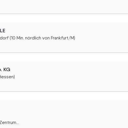
LE
orf (10 Min. nördlich von Frankfurt/M)
. KG
(Hessen)
entrum...