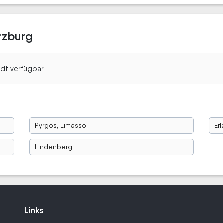
rzburg
tadt verfügbar
Pyrgos, Limassol
Er
Lindenberg
Links
Links