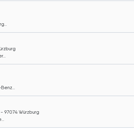
g...
ürzburg
...
Benz...
) - 97074 Würzburg
..