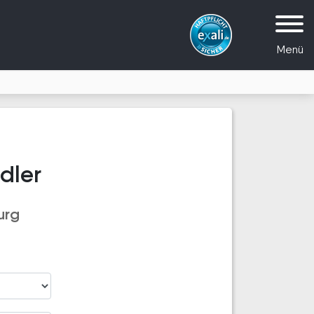
Menü
dler
urg