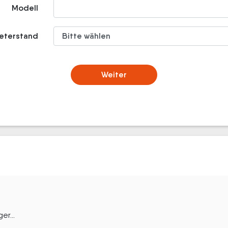
Modell
meterstand
Weiter
er...