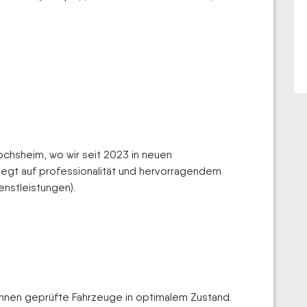
ochs­heim, wo wir seit 2023 in neuen
t auf pro­fes­sio­na­li­tät und her­vor­ra­gen­dem
nstleistungen).
 Ihnen geprüfte Fahrzeuge in optimalem Zustand.