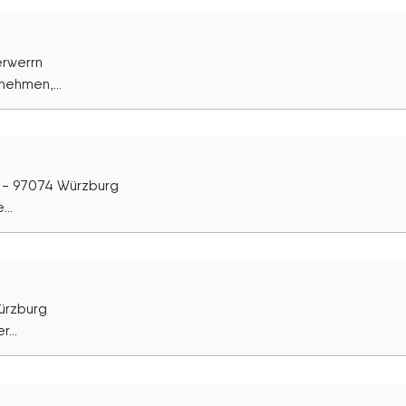
erwerrn
nehmen,...
) - 97074 Würzburg
..
ürzburg
...