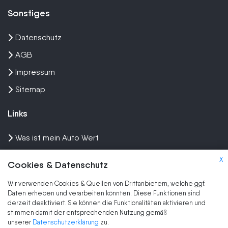
Sonstiges
Datenschutz
AGB
Impressum
Sitemap
Links
Was ist mein Auto Wert
Auto mit Motorschaden verkaufen
X
Cookies & Datenschutz
Auto privat verkaufen
Wir verwenden Cookies & Quellen von Drittanbietern, welche ggf.
Wir kaufen dein Auto
Daten erheben und verarbeiten könnten. Diese Funktionen sind
derzeit deaktiviert. Sie können die Funktionalitäten aktivieren und
stimmen damit der entsprechenden Nutzung gemäß
Marken
unserer
Datenschutzerklärung
zu.