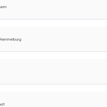
heim
2 Hammelburg
adt