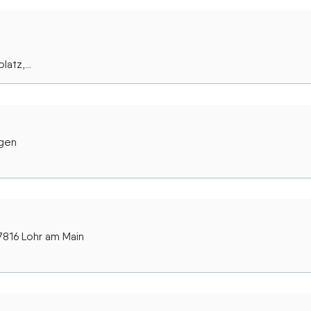
atz,...
ngen
7816 Lohr am Main