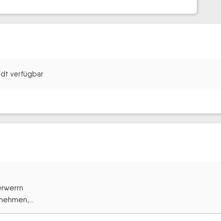
tadt verfügbar
erwerrn
nehmen,...