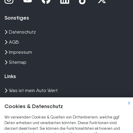
Sonstiges
Datenschutz
AGB
Impressum
Sitemap
Links
Was ist mein Auto Wert
Auto mit Motorschaden verkaufen
X
Cookies & Datenschutz
Auto privat verkaufen
Wir verwenden Cookies & Quellen von Drittanbietern, welche ggf.
Wir kaufen dein Auto
Daten erheben und verarbeiten könnten. Diese Funktionen sind
derzeit deaktiviert. Sie können die Funktionalitäten aktivieren und