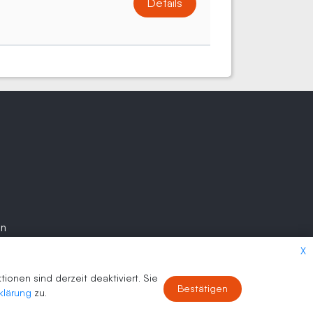
Details
en
X
onen sind derzeit deaktiviert. Sie
Bestätigen
klärung
zu.