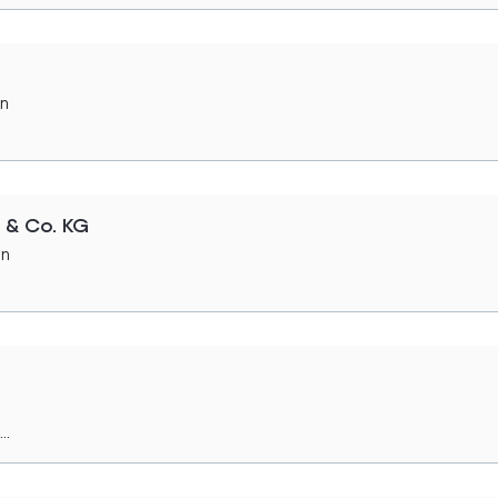
en
 & Co. KG
en
..