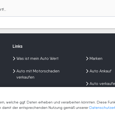
!...
Links
Links
Was ist mein Auto Wert
Marken
Auto mit Motorschaden
Auto Ankauf
verkaufen
Auto verkauf
Auto privat verkaufen
Wir kaufen dein Auto
n, welche ggf. Daten erheben und verarbeiten könnten. Diese Funkti
men damit der entsprechenden Nutzung gemäß unserer
Datenschutzer