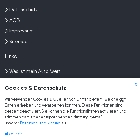
Datenschutz
AGB
Impressum
Sitemap
Links
Was ist mein Auto Wert
Auto mit Motorschaden verkaufen
X
Cookies & Datenschutz
Auto privat verkaufen
Wir verwenden Cookies & Quellen von Drittanbietern, welche ggf.
Wir kaufen dein Auto
Daten erheben und verarbeiten könnten. Diese Funktionen sind
derzeit deaktiviert. Sie können die Funktionalitäten aktivieren und
stimmen damit der entsprechenden Nutzung gemäß
Marken
unserer
Datenschutzerklärung
zu.
Auto Ankauf
Ablehnen