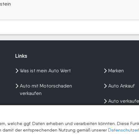
stein
Links
Links
Was ist mein Auto Wert
Marken
Auto mit Motorschaden
Auto Ankauf
verkaufen
Auto verkauf
Auto privat verkaufen
Wir kaufen dein Auto
n, welche ggf. Daten erheben und verarbeiten könnten. Diese Funkti
men damit der entsprechenden Nutzung gemäß unserer
Datenschutzer