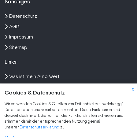
Sonstiges
Datenschutz
AGB
Impressum
Sitemap
Links
Was ist mein Auto Wert
Auto mit Motorschaden verkaufen
X
Cookies & Datenschutz
Auto privat verkaufen
Wir verwenden Cookies & Quellen von Drittanbietern, welche ggf.
Wir kaufen dein Auto
Daten erheben und verarbeiten könnten. Diese Funktionen sind
derzeit deaktiviert. Sie können die Funktionalitäten aktivieren und
stimmen damit der entsprechenden Nutzung gemäß
Marken
unserer
Datenschutzerklärung
zu.
Auto Ankauf