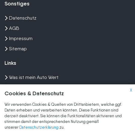
Sonstiges
Datenschutz
AGB
Impressum
Sitemap
Links
Was ist mein Auto Wert
Auto mit Motorschaden verkaufen
X
Cookies & Datenschutz
Auto privat verkaufen
Wir verwenden Cookies & Quellen von Drittanbietern, welche ggf.
Wir kaufen dein Auto
Daten erheben und verarbeiten könnten. Diese Funktionen sind
derzeit deaktiviert. Sie können die Funktionalitäten aktivieren und
stimmen damit der entsprechenden Nutzung gemäß
Marken
unserer
Datenschutzerklärung
zu.
Auto Ankauf